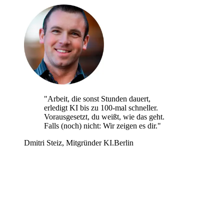
"Arbeit, die sonst Stunden dauert,
erledigt KI bis zu 100-mal schneller.
Vorausgesetzt, du weißt, wie das geht.
Falls (noch) nicht: Wir zeigen es dir."
Dmitri Steiz,
Mitgründer KI.Berlin
Let’s keep in touch
Erhalte Trends, News, Kontakte:
Save
Bald. 1x Woche. Gratis.
Info-
Service