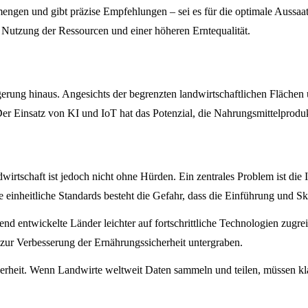
nmengen und gibt präzise Empfehlungen – sei es für die optimale Aussaa
n Nutzung der Ressourcen und einer höheren Erntequalität.
gerung hinaus. Angesichts der begrenzten landwirtschaftlichen Fläch
 Der Einsatz von KI und IoT hat das Potenzial, die Nahrungsmittelprod
irtschaft ist jedoch nicht ohne Hürden. Ein zentrales Problem ist die I
nheitliche Standards besteht die Gefahr, dass die Einführung und Sk
d entwickelte Länder leichter auf fortschrittliche Technologien zugre
zur Verbesserung der Ernährungssicherheit untergraben.
icherheit. Wenn Landwirte weltweit Daten sammeln und teilen, müssen 