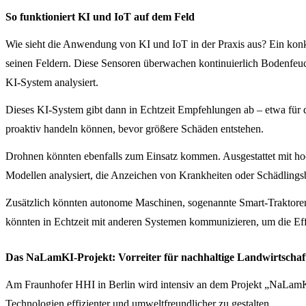
So funktioniert KI und IoT auf dem Feld
Wie sieht die Anwendung von KI und IoT in der Praxis aus? Ein konkre
seinen Feldern. Diese Sensoren überwachen kontinuierlich Bodenfeuch
KI-System analysiert.
Dieses KI-System gibt dann in Echtzeit Empfehlungen ab – etwa für
proaktiv handeln können, bevor größere Schäden entstehen.
Drohnen könnten ebenfalls zum Einsatz kommen. Ausgestattet mit ho
Modellen analysiert, die Anzeichen von Krankheiten oder Schädlings
Zusätzlich könnten autonome Maschinen, sogenannte Smart-Traktore
könnten in Echtzeit mit anderen Systemen kommunizieren, um die Eff
Das NaLamKI-Projekt: Vorreiter für nachhaltige Landwirtschaf
Am Fraunhofer HHI in Berlin wird intensiv an dem Projekt „NaLamKI“
Technologien effizienter und umweltfreundlicher zu gestalten.