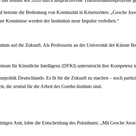
das Institut seit 2020 durch anspruchsvolle Transformationsprozesse ge
nd betonte die Bedeutung von Kontinuität in Krisenzeiten: „Gesche Joos
hre Kenntnisse werden der Institution neue Impulse verleihen.“
tituts auf die Zukunft. Als Professorin an der Universität der Künste 
um für Künstliche Intelligenz (DFKI) unterstreicht ihre Kompetenz in 
urpolitik Deutschlands. Es fit für die Zukunft zu machen – noch partizipa
die zentral für die Arbeit des Goethe-Instituts sind.
ärtigen Amt, lobte die Entscheidung des Präsidiums: „Mit Gesche Joost 